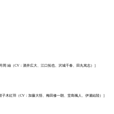
里、月岡 紬（CV：酒井広大、江口拓也、沢城千春、田丸篤志）］
、柑子木紅羽（CV：加藤大悟、梅田修一朗、堂島颯人、伊瀬結陸）］