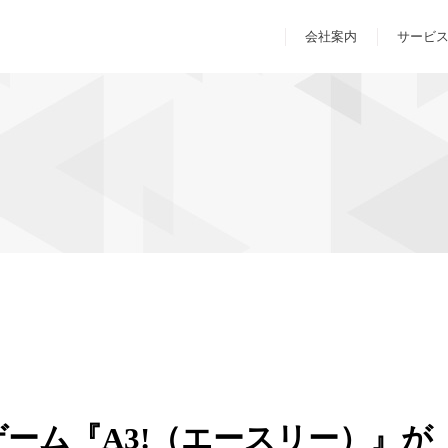
会社案内
サービ
ム『A3!（エースリー）』が『A3