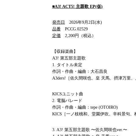
■A3! ACT5! 主題歌 EP(仮)
発売日
2026年9月2日(水)
品番
PCCG.02529
定価
2,200円（税込）
【収録楽曲】
A3! 第五部主題歌
1. タイトル未定
作詞・作曲・編曲：大石昌良
A3ders!［佐久間咲也、皇 天馬、摂津万
KICSユニット曲
2. 電脳パレード
作詞・作曲・編曲：tepe (OTOIRO)
KICS［一ノ枝桃和、堂園伊吹、辛科景句
3. A3! 第五部主題歌 〜佐久間咲也ver.〜