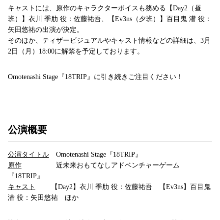
キャストには、原作のキャラクターボイスも務める【Day2（昼
班）】衣川 季肋 役：佐藤祐吾、【Ev3ns（夕班）】百目鬼 潜 役：
矢田悠祐の出演が決定。
そのほか、ティザービジュアルやキャスト情報などの詳細は、3月
2日（月）18:00に解禁を予定しております。
Omotenashi Stage『18TRIP』に引き続きご注目ください！
公演概要
公演タイトル
Omotenashi Stage『18TRIP』
原作
近未来おもてなしアドベンチャーゲーム
『18TRIP』
キャスト
【Day2】衣川 季肋 役：佐藤祐吾 【Ev3ns】百目鬼
潜 役：矢田悠祐 ほか